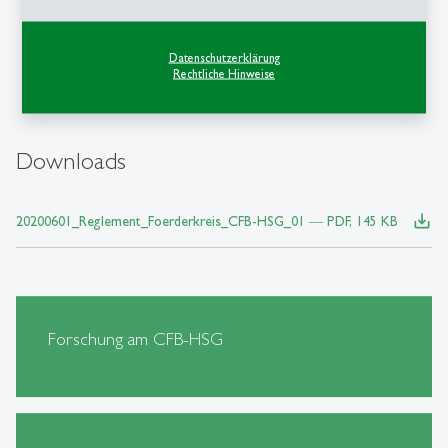
Dufourstrasse 40a
9000 St. Gallen
Datenschutzerklärung
Tel.: +41 71 224 71 00
Rechtliche Hinweise
Email schreiben
Downloads
save_alt
20200601_Reglement_Foerderkreis_CFB-HSG_01 ― PDF, 145 KB
Forschung am CFB-HSG