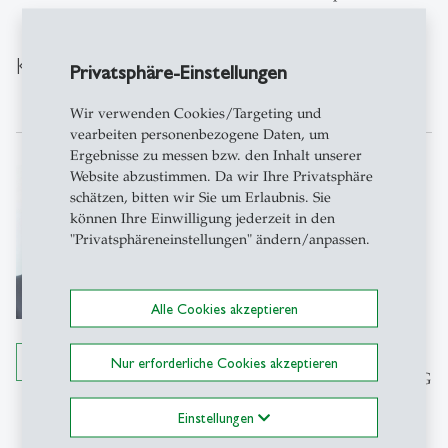
Kontakt
Privatsphäre-Einstellungen
Wir verwenden Cookies/Targeting und
vearbeiten personenbezogene Daten, um
Ergebnisse zu messen bzw. den Inhalt unserer
Thomas Zellweger
Website abzustimmen. Da wir Ihre Privatsphäre
schätzen, bitten wir Sie um Erlaubnis. Sie
Prof. Dr.
können Ihre Einwilligung jederzeit in den
Ordinarius für
"Privatsphäreneinstellungen" ändern/anpassen.
Betriebswirtschaftslehre mit
besonderer Berücksichtigung der
Familienunternehmen an der
Alle Cookies akzeptieren
Universität St.Gallen,
Geschäftsführender Direktor KMU-
Details anzeigen
Nur erforderliche Cookies akzeptieren
HSG, Managing Director des CFB-HSG
KMU-HSG und CFB-HSG
Einstellungen
Büro 1-356