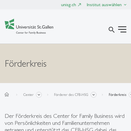
unisg.ch
Institut auswählen
search
Förderkreis
home
Center
Förderer des CFB-HSG
Förderkreis
Der Förderkreis des Center for Family Business wird
von Persönlichkeiten und Familienunternehmen
getragen und unterstützt das CFB-HSG dabei, das