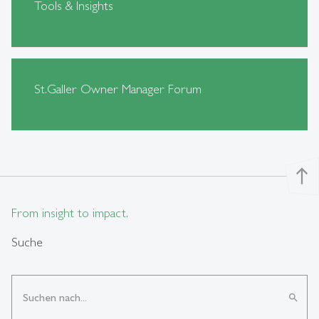
Tools & Insights
St.Galler Owner Manager Forum
north
From insight to impact.
Suche
search