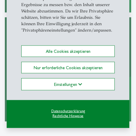
zur Börse
east
Ergebnisse zu messen bzw. den Inhalt unserer
Website abzustimmen. Da wir Ihre Privatsphäre
schätzen, bitten wir Sie um Erlaubnis. Sie
können Ihre Einwilligung jederzeit in den
"Privatsphäreneinstellungen" ändern/anpassen.
Dissertationen
Alle Cookies akzeptieren
Eine Dissertation am CFB-HSG
schreiben.
Nur erforderliche Cookies akzeptieren
Einstellungen
Dissertation am CFB-HSG
east
Datenschutzerklärung
Rechtliche Hinweise