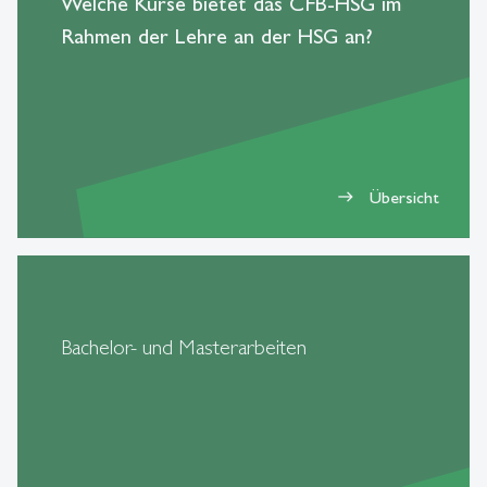
Welche Kurse bietet das CFB-HSG im
Rahmen der Lehre an der HSG an?
Übersicht
east
Bachelor- und Masterarbeiten