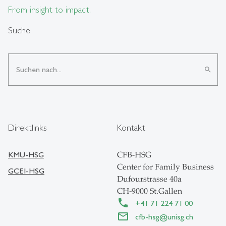
From insight to impact.
Suche
search
Direktlinks
Kontakt
KMU-HSG
CFB-HSG
Center for Family Business
GCEI-HSG
Dufourstrasse 40a
CH-9000 St.Gallen
+41 71 224 71 00
cfb-hsg
@
unisg.ch