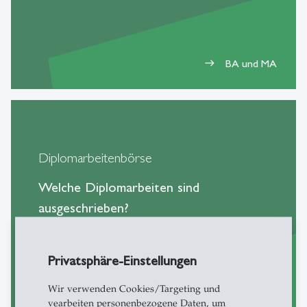
BA und MA
east
Diplomarbeitenbörse
Welche Diplomarbeiten sind
ausgeschrieben?
Privatsphäre-Einstellungen
Wir verwenden Cookies/Targeting und
vearbeiten personenbezogene Daten, um