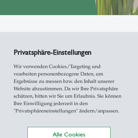
Privatsphäre-Einstellungen
issenschaftlichen Erkenntnissen rund um das The
Wir verwenden Cookies/Targeting und
nen Beitrag in der internationalen Forschungscomm
vearbeiten personenbezogene Daten, um
Ergebnisse zu messen bzw. den Inhalt unserer
ichen wir, indem wir an internationalen Konferen
Website abzustimmen. Da wir Ihre Privatsphäre
n und uns an grösseren Forschungsprojekten mit 
schätzen, bitten wir Sie um Erlaubnis. Sie können
rachten Forschung nicht als Selbstzweck. Vielmehr
Ihre Einwilligung jederzeit in den
zusetzen.
"Privatsphäreneinstellungen" ändern/anpassen.
forschungsgebieten
.
Alle Cookies