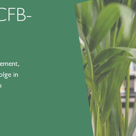
CFB-
gement,
olge in
n