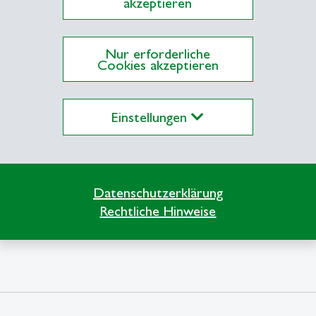
akzeptieren
uch in verschiedene, internationale Forschungspr
Nur erforderliche
Cookies akzeptieren
Einstellungen
Unsere «Research Fellows»
east
Datenschutzerklärung
Rechtliche Hinweise