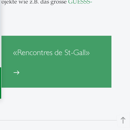
ojekte wie z.B. das grosse
GUESSS-
«Rencontres de St-Gall»
east
north