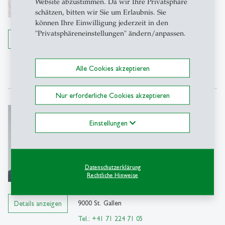
Website abzustimmen. Da wir Ihre Privatsphäre
KMU-HSG und CFB-HSG
schätzen, bitten wir Sie um Erlaubnis. Sie
Büro 1-354
können Ihre Einwilligung jederzeit in den
Dufourstrasse 40a
"Privatsphäreneinstellungen" ändern/anpassen.
9000 St. Gallen
Details anzeigen
Tel.: +41 71 224 71 13
Email schreiben
Alle Cookies akzeptieren
Nur erforderliche Cookies akzeptieren
Fabio Arena
Einstellungen
M.A. HSG
Doktorand und Wissenschaftlicher
Mitarbeiter
Datenschutzerklärung
KMU-HSG und CFB-HSG
Rechtliche Hinweise
Büro 1-354
Dufourstrasse 40a
9000 St. Gallen
Details anzeigen
Tel.: +41 71 224 71 05