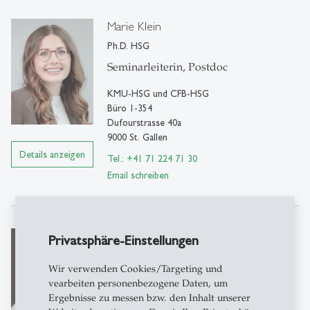
Marie Klein
Ph.D. HSG
Seminarleiterin, Postdoc
KMU-HSG und CFB-HSG
Büro 1-354
Dufourstrasse 40a
9000 St. Gallen
Details anzeigen
Tel.: +41 71 224 71 30
Email schreiben
Anna Paulina Schröder
Privatsphäre-Einstellungen
M.Sc.
Wir verwenden Cookies/Targeting und
Doktorandin und Wissenschaftliche
vearbeiten personenbezogene Daten, um
Mitarbeiterin
Ergebnisse zu messen bzw. den Inhalt unserer