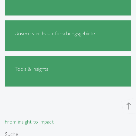
Unsere vier Hauptforschungsgebiete
Tools & Insights
north
From insight to impact.
Suche