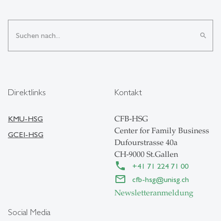
search
Direktlinks
Kontakt
KMU-HSG
CFB-HSG
Center for Family Business
GCEI-HSG
Dufourstrasse 40a
CH-9000 St.Gallen
+41 71 224 71 00
cfb-hsg
@
unisg.ch
Newsletteranmeldung
Social Media